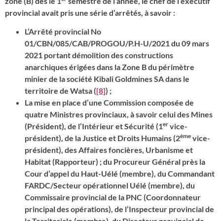
zone (B) dès le 1
semestre de l’année, le chef de l’exécutif
provincial avait pris une série d’arrêtés, à savoir :
L’Arrêté provincial No
01/CBN/085/CAB/PROGOU/P.H-U/2021 du 09 mars
2021 portant démolition des constructions
anarchiques érigées dans la Zone B du périmètre
minier de la société Kibali Goldmines SA dans le
territoire de Watsa (
[8]
) ;
La mise en place d’une Commission composée de
quatre Ministres provinciaux, à savoir celui des Mines
er
(Président), de l’Intérieur et Sécurité (1
vice-
ème
président), de la Justice et Droits Humains (2
vice-
président), des Affaires foncières, Urbanisme et
Habitat (Rapporteur) ; du Procureur Général près la
Cour d’appel du Haut-Uélé (membre), du Commandant
FARDC/Secteur opérationnel Uélé (membre), du
Commissaire provincial de la PNC (Coordonnateur
principal des opérations), de l’Inspecteur provincial de
la Territoriale (membre), du Directeur provincial de