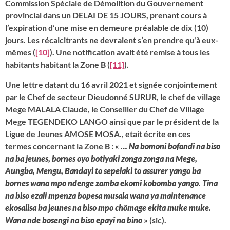
Commission Spéciale de Démolition du Gouvernement
provincial dans un DELAI DE 15 JOURS, prenant cours à
l’expiration d’une mise en demeure préalable de dix (10)
jours. Les récalcitrants ne devraient s’en prendre qu’à eux-
mêmes (
[10]
). Une notification avait été remise à tous les
habitants habitant la Zone B (
[11]
).
Une lettre datant du 16 avril 2021 et signée conjointement
par le Chef de secteur Dieudonné SURUR, le chef de village
Mege MALALA Claude, le Conseiller du Chef de Village
Mege TEGENDEKO LANGO ainsi que par le président de la
Ligue de Jeunes AMOSE MOSA., etait écrite en ces
termes concernant la Zone B : «
… Na bomoni bofandi na biso
na ba jeunes, bornes oyo botiyaki zonga zonga na Mege,
Aungba, Mengu, Bandayi to sepelaki to assurer yango ba
bornes wana mpo ndenge zamba ekomi kobomba yango. Tina
na biso ezali mpenza bopesa musala wana ya maintenance
ekosalisa ba jeunes na biso mpo chômage ekita muke muke.
Wana nde bosengi na biso epayi na bino
» (sic).